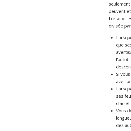
seulement 
peuvent êt
Lorsque les
divisée pa
Lorsque
que ses
avertis
l'autob
descend
Si vous
avec p
Lorsque
ses feu
d'arrêt
Vous de
longueu
des aut