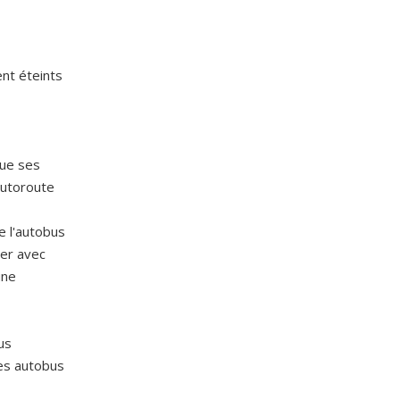
ent éteints
que ses
autoroute
e l'autobus
der avec
une
us
des autobus