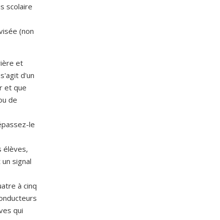
s scolaire
ivisée (non
ière et
s'agit d'un
r et que
ou de
dépassez-le
s élèves,
 un signal
atre à cinq
conducteurs
ves qui