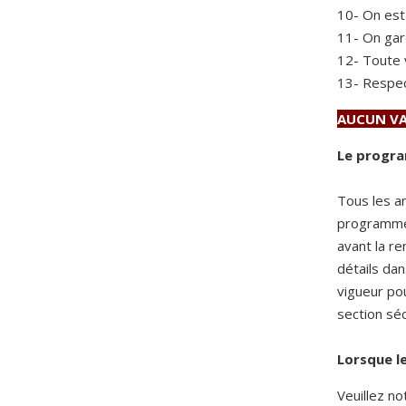
10- On est
11- On gar
12- Toute v
13- Respec
AUCUN VA
Le progra
Tous les an
programme 
avant la r
détails da
vigueur pou
section sé
Lorsque le
Veuillez no