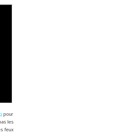
ci
pour
pas les
es feux