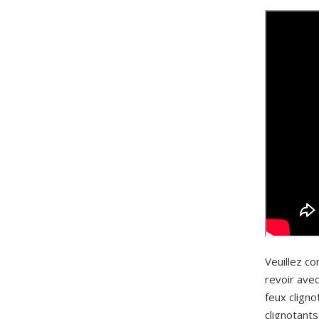
Veuillez co
revoir avec
feux cligno
clignotants 