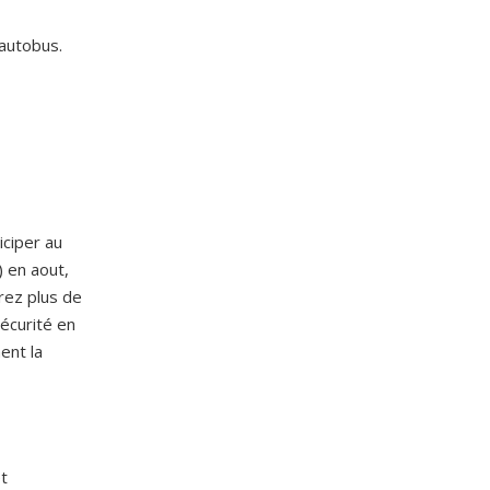
’autobus.
iciper au
 en aout,
rez plus de
sécurité en
ent la
et