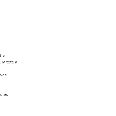
tte
 la tête à
èves.
s les