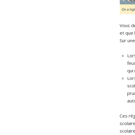
Vous de
et que 
Sur une
Lor
feu
qui
Lor
sco
pru
aut
Ces règ
scolair
scolair