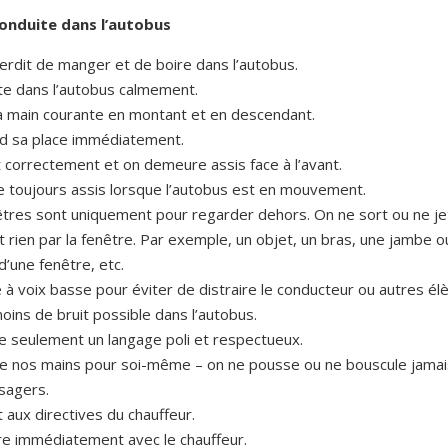
onduite dans l’autobus
nterdit de manger et de boire dans l’autobus.
e dans l’autobus calmement.
 la main courante en montant et en descendant.
d sa place immédiatement.
t correctement et on demeure assis face à l’avant.
e toujours assis lorsque l’autobus est en mouvement.
êtres sont uniquement pour regarder dehors. On ne sort ou ne je
rien par la fenêtre. Par exemple, un objet, un bras, une jambe ou
 d’une fenêtre, etc.
 à voix basse pour éviter de distraire le conducteur ou autres él
moins de bruit possible dans l’autobus.
se seulement un langage poli et respectueux.
e nos mains pour soi-même – on ne pousse ou ne bouscule jamai
sagers.
 aux directives du chauffeur.
re immédiatement avec le chauffeur.