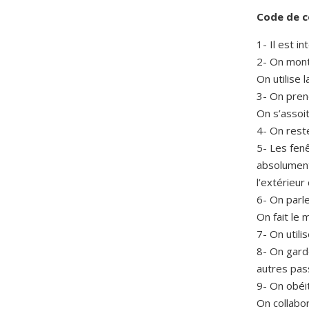
Code de c
1- Il est i
2- On mont
On utilise
3- On pren
On s’assoi
4- On rest
5- Les fen
absolument 
l’extérieur
6- On parle
On fait le 
7- On utili
8- On gard
autres pas
9- On obéit
On collabo