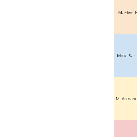
M. Elvis 
Mme Sara
M. Arman