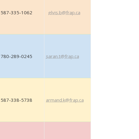
587-335-1062
elvis.b@frap.ca
780-289-0245
saran.t@frap.ca
587-338-5738
armand.k@frap.ca