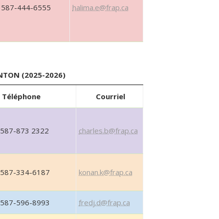
587-444-6555
halima.e@frap.ca
TON (2025-2026)
Téléphone
Courriel
587-873 2322
charles.b@frap.ca
587-334-6187
konan.k@frap.ca
587-596-8993
fredj.d@frap.ca