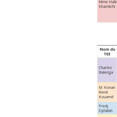
Mme Hali
Khamlich
Nom du
TEE
Charles
Balenga
M. Konan
René
Kouamé
Fredj
Djifallah