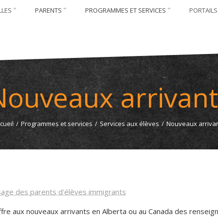
LLES
PARENTS
PROGRAMMES ET SERVICES
PORTAILS
Nouveaux arrivant
cueil
/
Programmes et services
/
Services aux élèves
/
Nouveaux arriva
usage des parents d'élèves immigrants
ffre aux nouveaux arrivants en Alberta ou au Canada des rensei