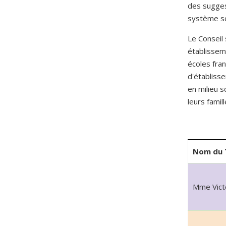
des sugges
système sco
Le Conseil 
établissem
écoles fra
d'établisse
en milieu 
leurs famil
Nom du 
Mme Vict