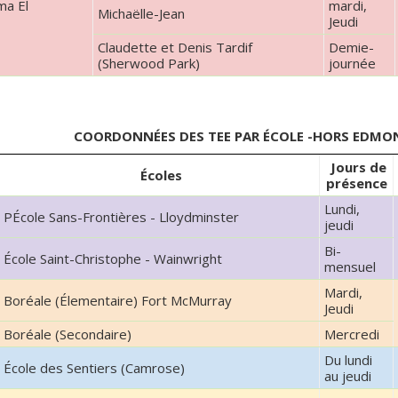
ma El
mardi,
Michaëlle-Jean
i
Jeudi
Claudette et Denis Tardif
Demie-
(Sherwood Park)
journée
COORDONNÉES DES TEE PAR ÉCOLE -HORS EDMON
Jours de
Écoles
présence
Lundi,
PÉcole Sans-Frontières - Lloydminster
jeudi
Bi-
École Saint-Christophe - Wainwright
mensuel
Mardi,
Boréale (Élementaire) Fort McMurray
Jeudi
Boréale (Secondaire)
Mercredi
Du lundi
École des Sentiers (Camrose)
au jeudi